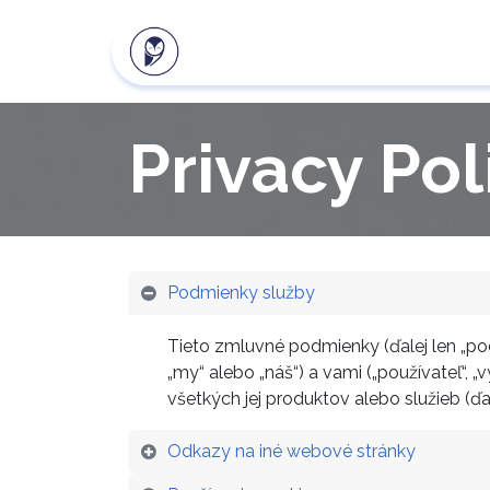
Naše produkty
Klientsk
Privacy Pol
Podmienky služby
Tieto zmluvné podmienky (ďalej len „p
„my“ alebo „náš“) a vami („používateľ“,
všetkých jej produktov alebo služieb (ďa
Odkazy na iné webové stránky