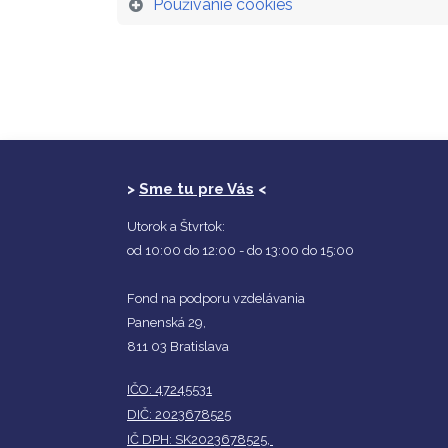
Používanie cookies
>
Sme tu pre Vás
<
Utorok a Štvrtok:
od 10:00 do 12:00 - do 13:00 do 15:00
Fond na podporu vzdelávania
Panenská 29,
811 03 Bratislava
IČO: 47245531
DIČ: 2023678525
IČ DPH: SK2023678525,