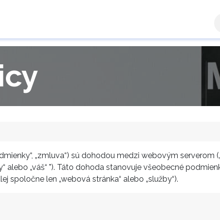
a zóna
Ručiteľ
Výsledky žiadostí
Kontaktujte n
icy
odmienky“, „zmluva“) sú dohodou medzi webovým serverom („
 „vy“ alebo „váš“ "). Táto dohoda stanovuje všeobecné podmien
lej spoločne len „webová stránka“ alebo „služby“).