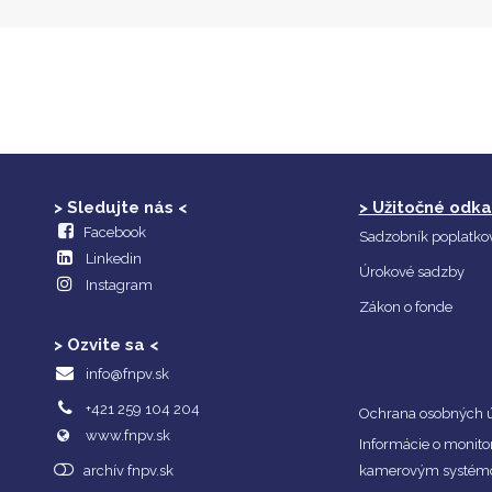
> Sledujte nás <
> Užitočné odka
Facebook
Sadzobník poplatko
Linkedin
Úrokové sadzby
Instagram
Zákon o fonde
> Ozvite sa <
info@fnpv.sk
+421 259 104 204
Ochrana osobných 
www.fnpv.sk
Informácie o monito
archív fnpv.sk
kamerovým systé