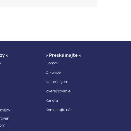
zy <
> Preskúmajte <
v
Domov
O Fonde
Na prenájom
Zverejňovanie
Kariéra
Kontaktujte nás
údajov
rovaní
mom