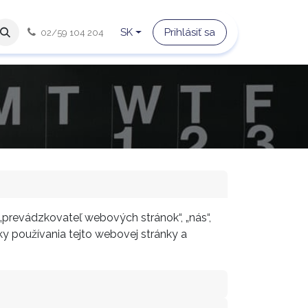
ás
O Fonde
SK
Transparentnosť
Prihlásiť sa
02/59 104 204
prevádzkovateľ webových stránok“, „nás“,
ky používania tejto webovej stránky a